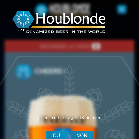
Skip
to
content
REGARDER LA VIDÉO
CHEERS !
I declare I am aged 18 or over
OUI
NON